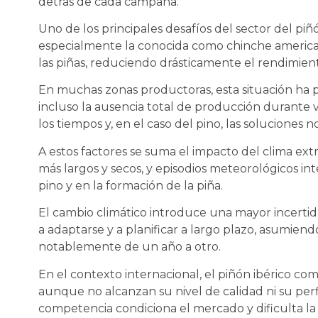
detrás de cada campaña.
Uno de los principales desafíos del sector del piñó
especialmente la conocida como chinche american
las piñas, reduciendo drásticamente el rendimiento
En muchas zonas productoras, esta situación ha
incluso la ausencia total de producción durante 
los tiempos y, en el caso del pino, las soluciones n
A estos factores se suma el impacto del clima ext
más largos y secos, y episodios meteorológicos in
pino y en la formación de la piña.
El cambio climático introduce una mayor incerti
a adaptarse y a planificar a largo plazo, asumien
notablemente de un año a otro.
En el contexto internacional, el piñón ibérico co
aunque no alcanzan su nivel de calidad ni su perfil
competencia condiciona el mercado y dificulta l