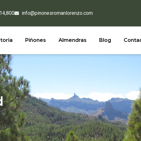
 14,800
info@pinonesromanlorenzo.com
toria
Piñones
Almendras
Blog
Conta
d