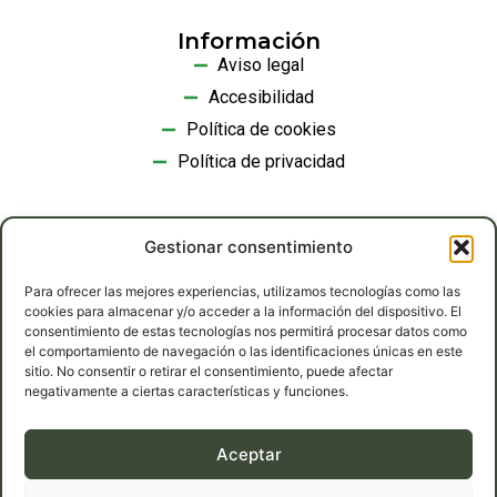
Información
Aviso legal
Accesibilidad
Política de cookies
Política de privacidad
Gestionar consentimiento
Contacto
Teléfono: 0034 639 36 52 57
Para ofrecer las mejores experiencias, utilizamos tecnologías como las
cookies para almacenar y/o acceder a la información del dispositivo. El
Carretera de Medina del Campo, km 14,800, 47230,
consentimiento de estas tecnologías nos permitirá procesar datos como
Matapozuelos
el comportamiento de navegación o las identificaciones únicas en este
sitio. No consentir o retirar el consentimiento, puede afectar
Email: info@pinonesromanlorenzo.com
negativamente a ciertas características y funciones.
Aceptar