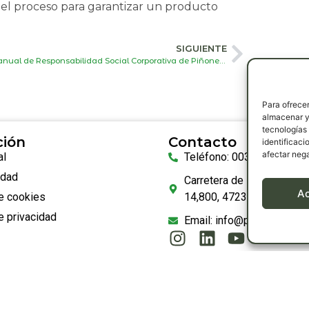
el proceso para garantizar un producto
SIGUIENTE
Manual de Responsabilidad Social Corporativa de Piñones Román Lorenzo
Para ofrecer
almacenar y/
tecnologías
ción
Contacto
identificaci
afectar nega
al
Teléfono: 0034 639 36 52
idad
Carretera de Medina del 
A
de cookies
14,800, 47230, Matapozu
e privacidad
Email: info@pinonesroma
2026 Piñones Román Lorenzo S.L. Todos los derechos reserva